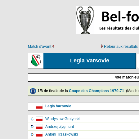
Match d'avant
Retour aux résultat
Legia Varsovie
49e match eu
1/8 de finale de la
Coupe des Champions 1970-71
. (Match 
Legia Varsovie
Wladyslaw Grotynski
Andrzej Zygmunt
Antoni Trzaskowski