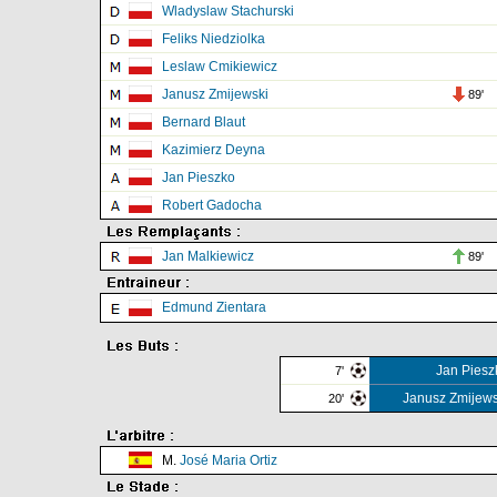
Wladyslaw Stachurski
Feliks Niedziolka
Leslaw Cmikiewicz
Janusz Zmijewski
89'
Bernard Blaut
Kazimierz Deyna
Jan Pieszko
Robert Gadocha
Jan Malkiewicz
89'
Edmund Zientara
Jan Piesz
7'
Janusz Zmijews
20'
M.
José Maria Ortiz