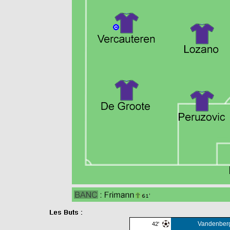
Vandenber
42'