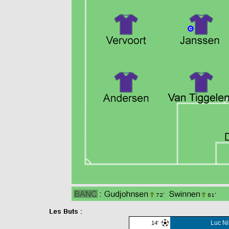
Luc Ni
14'