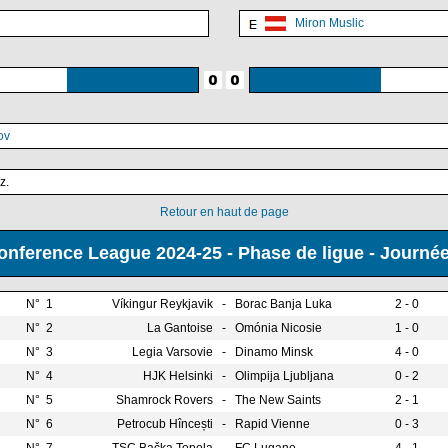
Miron Muslic
ov
z.
Retour en haut de page
onference League 2024-25 - Phase de ligue - Journée
N° 1
Víkingur Reykjavik
-
Borac Banja Luka
2 - 0
N° 2
La Gantoise
-
Omónia Nicosie
1 - 0
N° 3
Legia Varsovie
-
Dinamo Minsk
4 - 0
N° 4
HJK Helsinki
-
Olimpija Ljubljana
0 - 2
N° 5
Shamrock Rovers
-
The New Saints
2 - 1
N° 6
Petrocub Hîncești
-
Rapid Vienne
0 - 3