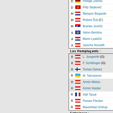
Philipp Ziereis
Filip Stojković
Melayro Bogarde
Robert Žulj
(C)
Branko Jovičić
Valon Berisha
Marin Ljubičić
Sascha Horvath
L. Jungwirth
(G)
F. Schillinger
(G)
Tomas Galvez
R
M. Talovyerov
Armin Midzic
Armin Haider
R
Adil Taou
i
R
Florian Flecker
R
Maximilian Entrup