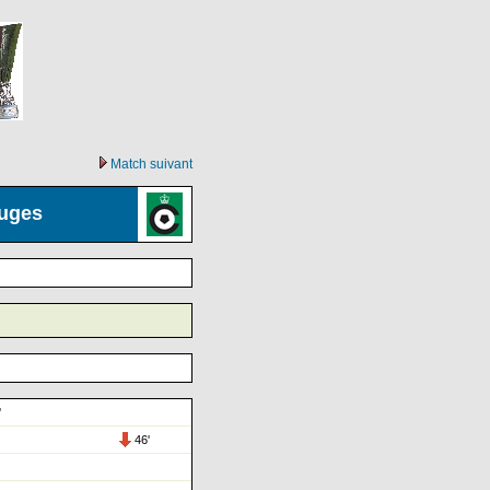
Match suivant
ruges
'
46'