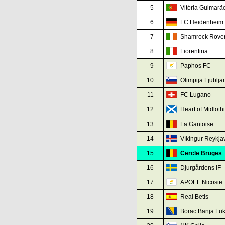
5
Vitória Guimarã
6
FC Heidenheim
7
Shamrock Rove
8
Fiorentina
9
Paphos FC
10
Olimpija Ljublja
11
FC Lugano
12
Heart of Midloth
13
La Gantoise
14
Víkingur Reykja
15
Cercle Bruges
16
Djurgårdens IF
17
APOEL Nicosie
18
Real Betis
19
Borac Banja Lu