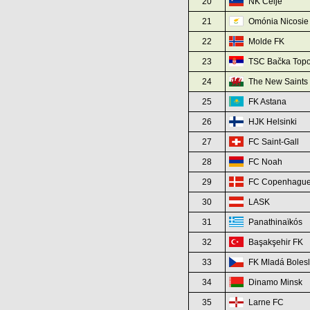
20
NK Celje
21
Omónia Nicosie
22
Molde FK
23
TSC Bačka Topo
24
The New Saints
25
FK Astana
26
HJK Helsinki
27
FC Saint-Gall
28
FC Noah
29
FC Copenhagu
30
LASK
31
Panathinaïkós
32
Başakşehir FK
33
FK Mladá Boles
34
Dinamo Minsk
35
Larne FC