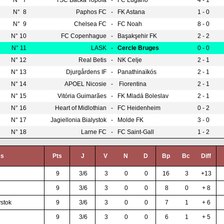
N° 7
TSC Bačka Topola
-
FC Lugano
4 - 1
N° 8
Paphos FC
-
FK Astana
1 - 0
N° 9
Chelsea FC
-
FC Noah
8 - 0
N° 10
FC Copenhague
-
Başakşehir FK
2 - 2
N° 11
LASK
-
Cercle Bruges
0 - 0
N° 12
Real Betis
-
NK Celje
2 - 1
N° 13
Djurgårdens IF
-
Panathinaïkós
2 - 1
N° 14
APOEL Nicosie
-
Fiorentina
2 - 1
N° 15
Vitória Guimarães
-
FK Mladá Boleslav
2 - 1
N° 16
Heart of Midlothian
-
FC Heidenheim
0 - 2
N° 17
Jagiellonia Bialystok
-
Molde FK
3 - 0
N° 18
Larne FC
-
FC Saint-Gall
1 - 2
es
Pts
J
V
N
D
Bp
Bc
Diff
9
3/6
3
0
0
16
3
+13
9
3/6
3
0
0
8
0
+ 8
ystok
9
3/6
3
0
0
7
1
+ 6
9
3/6
3
0
0
6
1
+ 5