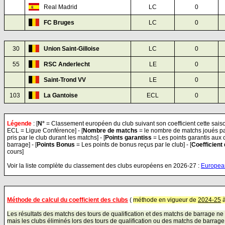
Real Madrid
LC
0
FC Bruges
LC
0
30
Union Saint-Gilloise
LC
0
55
RSC Anderlecht
LE
0
Saint-Trond VV
LE
0
103
La Gantoise
ECL
0
Légende
:
[
N°
= Classement européen du club suivant son coefficient cette saison
ECL = Ligue Conférence] - [
Nombre de matchs
= le nombre de matchs joués par 
pris par le club durant les matchs] - [
Points garantiss
= Les points garantis aux c
barrage] - [
Points Bonus
= Les points de bonus reçus par le club] - [
Coefficient
cours]
Voir la liste complète du classement des clubs européens en 2026-27 :
Europea
Méthode de calcul du coefficient des clubs
(
méthode
en vigueur de
2024-25
Les résultats des matchs des tours de qualification et des matchs de barrage ne 
mais les clubs éliminés lors des tours de qualification ou des matchs de barrage