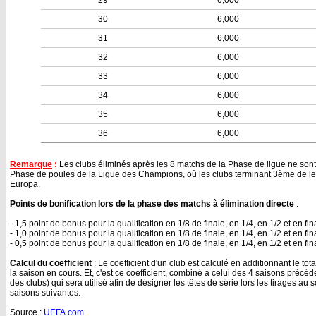
29
6,000
30
6,000
31
6,000
32
6,000
33
6,000
34
6,000
35
6,000
36
6,000
Remarque
:
Les clubs éliminés après les 8 matchs de la Phase de ligue ne sont
Phase de poules de la Ligue des Champions, où les clubs terminant 3ème de leur
Europa.
Points de bonification lors de la phase des matchs à élimination directe
:
- 1,5 point de bonus pour la qualification en 1/8 de finale, en 1/4, en 1/2 et en 
- 1,0 point de bonus pour la qualification en 1/8 de finale, en 1/4, en 1/2 et en f
- 0,5 point de bonus pour la qualification en 1/8 de finale, en 1/4, en 1/2 et en f
Calcul du coefficient
: Le coefficient d'un club est calculé en additionnant le to
la saison en cours. Et, c'est ce coefficient, combiné à celui des 4 saisons précé
des clubs) qui sera utilisé afin de désigner les têtes de série lors les tirages au 
saisons suivantes.
Source :
UEFA.com