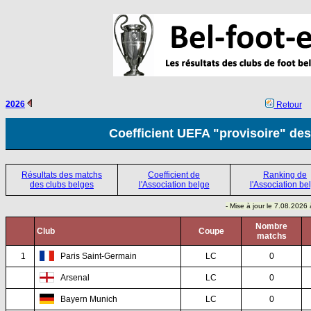
2026
Retour
Coefficient UEFA "provisoire" des
Résultats des matchs
Coefficient de
Ranking de
des clubs belges
l'Association belge
l'Association be
- Mise à jour le 7.08.2026
Nombre
Club
Coupe
matchs
1
Paris Saint-Germain
LC
0
Arsenal
LC
0
Bayern Munich
LC
0