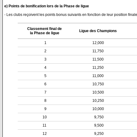
e) Points de bonification lors de la Phase de ligue
- Les clubs reçoivent les points bonus suivants en fonction de leur position fina
Classement final de
Ligue des Champions
la Phase de ligue
1
12,000
2
11,750
3
11,500
4
11,250
5
11,000
6
10,750
7
10,500
8
10,250
9
10,000
10
9,750
11
9,500
12
9,250