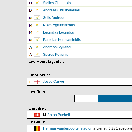
Stelios Charitakis
Andreas Christodoulou
Solis Andreou
Nikos Agathokleous
Leonidas Leonidou
Pantelas Konstantinidis
Andreas Stylianou
Spyros Kettenis
Jesse Carver
M.
Anton Bucheli
Herman Vanderpoortenstadion
à Lierre. (3.271 spectat