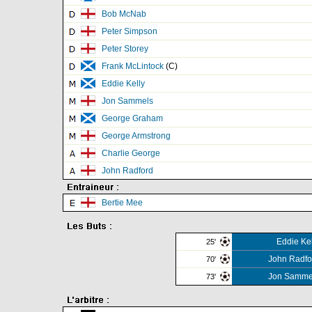
Bob McNab
Peter Simpson
Peter Storey
Frank McLintock
(C)
Eddie Kelly
Jon Sammels
George Graham
George Armstrong
Charlie George
John Radford
Bertie Mee
Eddie Kel
25'
John Radfo
70'
Jon Samme
73'