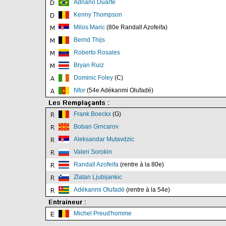
Adriano Duarte
Kenny Thompson
Milos Maric
(80e Randall Azofeifa)
Bernd Thijs
Roberto Rosales
Bryan Ruiz
Dominic Foley
(C)
Nfor
(54e Adékanmi Olufadé)
Frank Boeckx
(G)
Boban Grncarov
Aleksandar Mutavdzic
Valeri Sorokin
Randall Azofeifa
(rentre à la 80e)
Zlatan Ljubijankic
Adékanmi Olufadé
(rentre à la 54e)
Michel Preud'homme