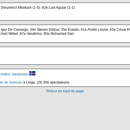
 Dieumerci Mbokani (1-0), 82e Luis Aguiar (1-1).
 Igor De Camargo, 34e Steven Defour, 35e Evaldo, 41e André Leone, 43e César Pe
 Axel Witsel, 87e Vandinho, 90e Mohamed Sarr.
Kristinn Jakobsson
de de Sclessin
à Liège. (26.356 spectateurs)
Retour en haut de page