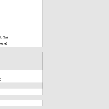
do Sá)
ésar)
)