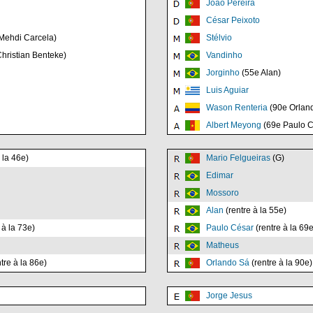
Joao Pereira
César Peixoto
Mehdi Carcela)
Stélvio
hristian Benteke)
Vandinho
Jorginho
(55e Alan)
Luis Aguiar
Wason Renteria
(90e Orlan
Albert Meyong
(69e Paulo C
 la 46e)
Mario Felgueiras
(G)
Edimar
Mossoro
Alan
(rentre à la 55e)
 à la 73e)
Paulo César
(rentre à la 69e
Matheus
tre à la 86e)
Orlando Sá
(rentre à la 90e)
Jorge Jesus