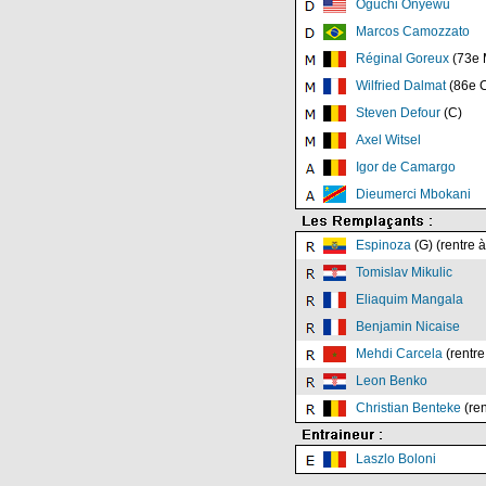
Oguchi Onyewu
Marcos Camozzato
Réginal Goreux
(73e 
Wilfried Dalmat
(86e C
Steven Defour
(C)
Axel Witsel
Igor de Camargo
Dieumerci Mbokani
Espinoza
(G) (rentre à
Tomislav Mikulic
Eliaquim Mangala
Benjamin Nicaise
Mehdi Carcela
(rentre
Leon Benko
Christian Benteke
(ren
Laszlo Boloni