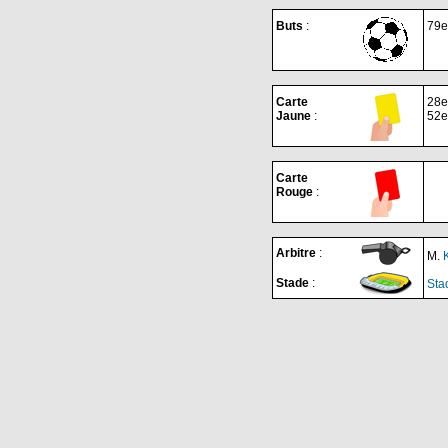
Buts
:
79e
Carte
28e
Jaune
:
52e
Carte
Rouge
:
Arbitre
:
M.
Stade
:
Sta