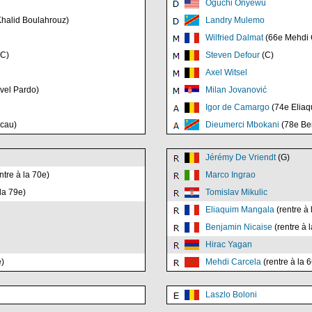
Oguchi Onyewu
halid Boulahrouz)
Landry Mulemo
Wilfried Dalmat
(66e Mehdi 
C)
Steven Defour
(C)
Axel Witsel
vel Pardo)
Milan Jovanović
Igor de Camargo
(74e Eliaq
cau)
Dieumerci Mbokani
(78e Be
Jérémy De Vriendt
(G)
ntre à la 70e)
Marco Ingrao
la 79e)
Tomislav Mikulic
Eliaquim Mangala
(rentre à 
Benjamin Nicaise
(rentre à 
Hirac Yagan
e)
Mehdi Carcela
(rentre à la 
Laszlo Boloni