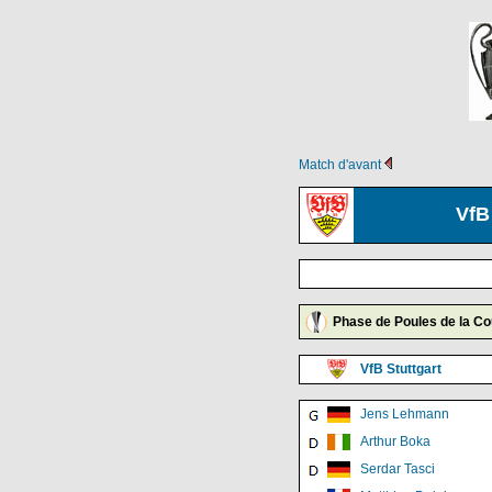
Match d'avant
VfB
Phase de Poules de la C
VfB Stuttgart
Jens Lehmann
Arthur Boka
Serdar Tasci