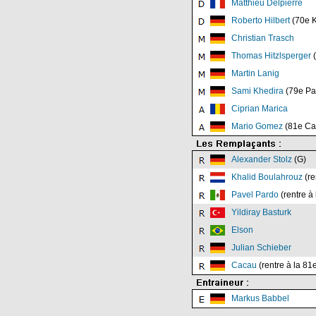
Matthieu Delpierre
Roberto Hilbert
(70e K
Christian Trasch
Thomas Hitzlsperger
(
Martin Lanig
Sami Khedira
(79e Pa
Ciprian Marica
Mario Gomez
(81e Ca
Alexander Stolz
(G)
Khalid Boulahrouz
(re
Pavel Pardo
(rentre à 
Yildiray Basturk
Elson
Julian Schieber
Cacau
(rentre à la 81
Markus Babbel