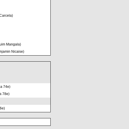
Carcela)
uim Mangala)
njamin Nicaise)
la 74e)
la 78e)
66e)