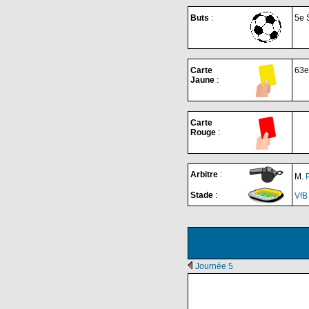
Buts
:
5e 
Carte
63e
Jaune
:
Carte
Rouge
:
Arbitre
:
M.
Stade
:
VfB
Journée 5