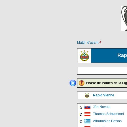
Match d'avant
Rap
Phase de Poules de la Li
Rapid Vienne
Ján Novota
Thomas Schrammel
Athanasios Petsos