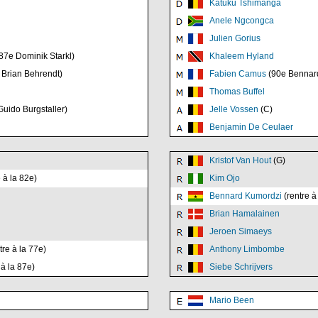
Katuku Tshimanga
Anele Ngcongca
Julien Gorius
87e Dominik Starkl)
Khaleem Hyland
 Brian Behrendt)
Fabien Camus
(90e Bennar
Thomas Buffel
uido Burgstaller)
Jelle Vossen
(C)
Benjamin De Ceulaer
Kristof Van Hout
(G)
 à la 82e)
Kim Ojo
Bennard Kumordzi
(rentre à
Brian Hamalainen
Jeroen Simaeys
tre à la 77e)
Anthony Limbombe
 à la 87e)
Siebe Schrijvers
Mario Been