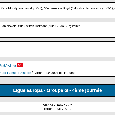
 Kara Mbodj (sur penalty : 0-1), 40e Terrence Boyd (1-1), 47e Terrence Boyd (2-1),
 Ján Novota, 80e Steffen Hofmann, 93e Guido Burgstaller.
Firat Aydinus
hard-Hanappi-Stadion
à Vienne. (34.300 spectateurs)
Ligue Europa - Groupe G - 4ème journée
Vienne -
Genk
: 2 - 2
Thoune - Kiev : 0 - 2