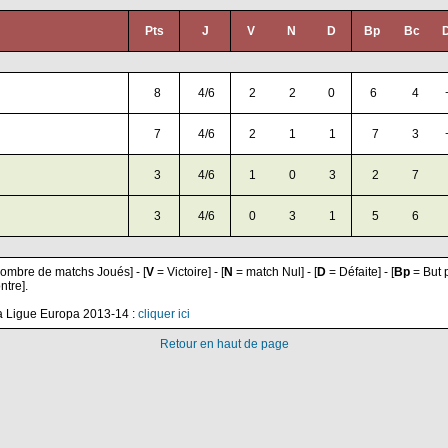
Pts
J
V
N
D
Bp
Bc
D
8
4/6
2
2
0
6
4
7
4/6
2
1
1
7
3
3
4/6
1
0
3
2
7
3
4/6
0
3
1
5
6
ombre de matchs Joués] - [
V
= Victoire] - [
N
= match Nul] - [
D
= Défaite] - [
Bp
= But p
ntre].
 la Ligue Europa 2013-14 :
cliquer ici
Retour en haut de page