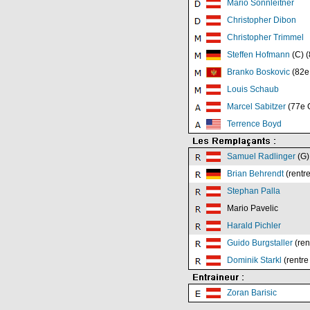
Mario Sonnleitner
Christopher Dibon
Christopher Trimmel
Steffen Hofmann
(C) (
Branko Boskovic
(82e
Louis Schaub
Marcel Sabitzer
(77e G
Terrence Boyd
Samuel Radlinger
(G)
Brian Behrendt
(rentre
Stephan Palla
Mario Pavelic
Harald Pichler
Guido Burgstaller
(ren
Dominik Starkl
(rentre
Zoran Barisic