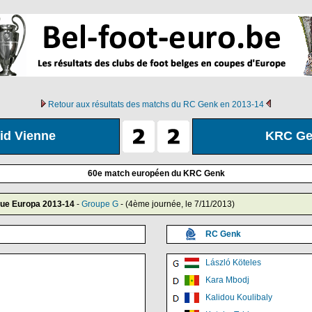
Retour aux résultats des matchs du RC Genk en 2013-14
id Vienne
KRC Ge
60e match européen du KRC Genk
gue Europa 2013-14
-
Groupe G
- (4ème journée, le 7/11/2013)
RC Genk
László Köteles
Kara Mbodj
Kalidou Koulibaly