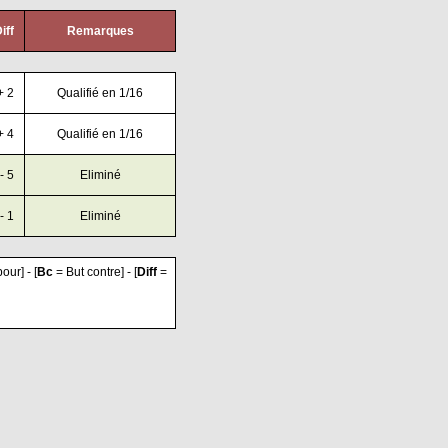
iff
Remarques
+ 2
Qualifié en 1/16
+ 4
Qualifié en 1/16
- 5
Eliminé
- 1
Eliminé
our] - [
Bc
= But contre] - [
Diff
=