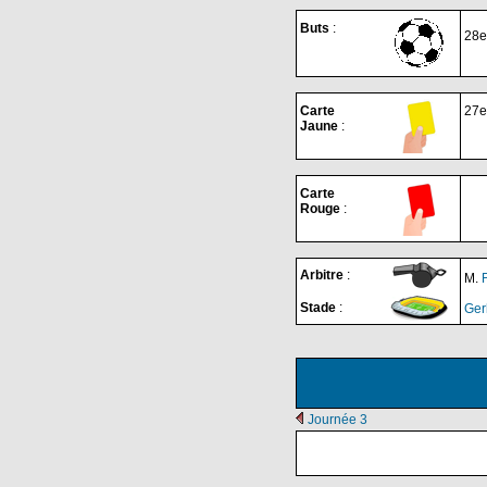
Buts
:
28e
Carte
27e
Jaune
:
Carte
Rouge
:
Arbitre
:
M.
Stade
:
Ger
Journée 3