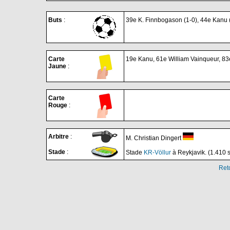
Buts
:
39e K. Finnbogason (1-0), 44e Kanu (
Carte
19e Kanu, 61e William Vainqueur, 83
Jaune
:
Carte
Rouge
:
Arbitre
:
M. Christian Dingert
Stade
:
Stade
KR-Völlur
à Reykjavik. (1.410 
Ret