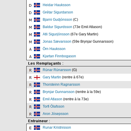
Heidar Hauksson
Grétar Sigurdarson
Bjarni Gudjónsson
(C)
Baldur Sigurdsson
(73e Emil Atlason)
Atli Sigurjónsson
(67e Gary Martin)
Jonas Sævarsson
(59e Brynjar Gunnarsson)
Örn Hauksson
Kjartan Finnbogason
Rúnar Rúnarsson
(G)
Gary Martin
(rentre à 67e)
Thorsteinn Ragnarsson
Brynjar Gunnarsson
(rentre à la 59e)
Emil Atlason
(rentre à la 73e)
Torfi Ólafsson
Aron Jósepsson
Runar Kristnisson