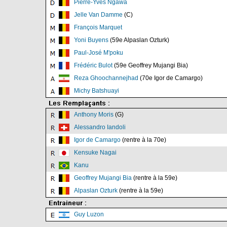
Pierre-Yves Ngawa
Jelle Van Damme
(C)
François Marquet
Yoni Buyens
(59e Alpaslan Ozturk)
Paul-José M'poku
Frédéric Bulot
(59e Geoffrey Mujangi Bia)
Reza Ghoochannejhad
(70e Igor de Camargo)
Michy Batshuayi
Anthony Moris
(G)
Alessandro Iandoli
Igor de Camargo
(rentre à la 70e)
Kensuke Nagai
Kanu
Geoffrey Mujangi Bia
(rentre à la 59e)
Alpaslan Ozturk
(rentre à la 59e)
Guy Luzon