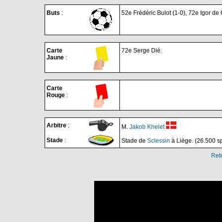
Buts
:
52e Frédéric Bulot (1-0), 72e Igor d
Carte
72e Serge Dié.
Jaune
:
Carte
Rouge
:
Arbitre
:
M.
Jakob Khelet
Stade
:
Stade de
Sclessin
à Liège. (26.500 s
Ret