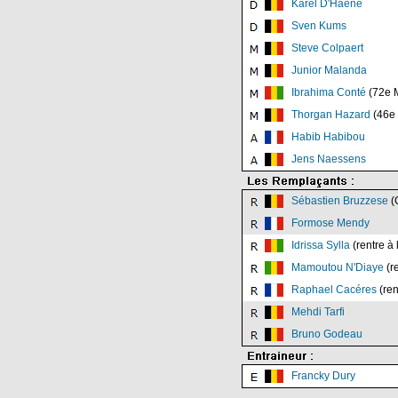
Karel D'Haene
Sven Kums
Steve Colpaert
Junior Malanda
Ibrahima Conté
(72e 
Thorgan Hazard
(46e
Habib Habibou
Jens Naessens
Sébastien Bruzzese
(
Formose Mendy
Idrissa Sylla
(rentre à 
Mamoutou N'Diaye
(re
Raphael Cacéres
(ren
Mehdi Tarfi
Bruno Godeau
Francky Dury