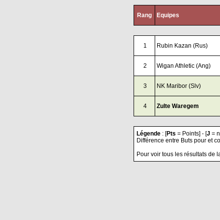
Rang
Equipes
1
Rubin Kazan (Rus)
2
Wigan Athletic (Ang)
3
NK Maribor (Slv)
4
Zulte Waregem
Légende
: [
Pts
= Points] - [
J
= n
Différence entre Buts pour et co
Pour voir tous les résultats de