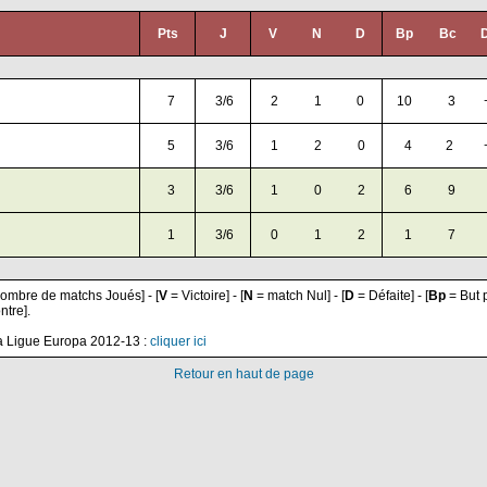
Pts
J
V
N
D
Bp
Bc
D
7
3/6
2
1
0
10
3
5
3/6
1
2
0
4
2
3
3/6
1
0
2
6
9
1
3/6
0
1
2
1
7
ombre de matchs Joués] - [
V
= Victoire] - [
N
= match Nul] - [
D
= Défaite] - [
Bp
= But p
ntre].
 la Ligue Europa 2012-13 :
cliquer ici
Retour en haut de page