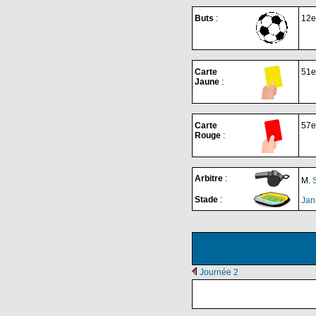
Buts
:
12e
Carte
51e
Jaune
:
Carte
57e
Rouge
:
Arbitre
:
M.
Stade
:
Jan
Journée 2