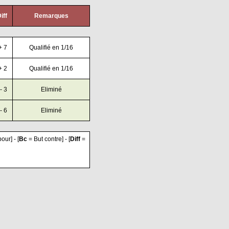
iff
Remarques
+ 7
Qualifié en 1/16
+ 2
Qualifié en 1/16
- 3
Eliminé
- 6
Eliminé
our] - [
Bc
= But contre] - [
Diff
=