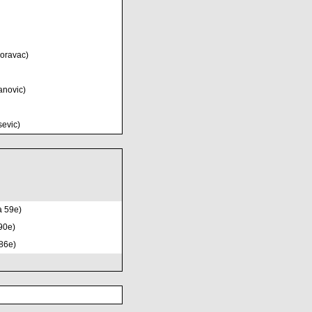
oravac)
anovic)
sevic)
a 59e)
 90e)
 86e)