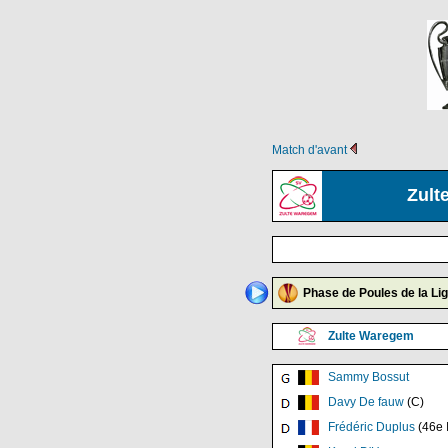
Match d'avant
Zult
Phase de Poules de la Li
Zulte Waregem
Sammy Bossut
Davy De fauw
(C)
Frédéric Duplus
(46e I