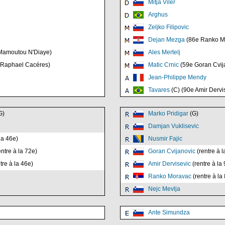
Mitja Viler
Arghus
Zeljko Filipovic
Dejan Mezga
(86e Ranko M
Mamoutou N'Diaye)
Ales Mertelj
 Raphael Cacéres)
Matic Crnic
(59e Goran Cvij
Jean-Philippe Mendy
Tavares
(C) (90e Amir Dervi
G)
Marko Pridigar
(G)
Damjan Vuklisevic
la 46e)
Nusmir Fajic
ntre à la 72e)
Goran Cvijanovic
(rentre à l
tre à la 46e)
Amir Dervisevic
(rentre à la
Ranko Moravac
(rentre à la
Nejc Mevlja
Ante Simundza