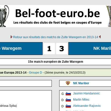
Retour aux résultats des matchs de Zulte Waregem en 2013-14
e Waregem
NK Mari
15e match européen de Zulte Waregem
gue Europa 2013-14
-
Groupe D
- (3ème journée, le 24/10/2013)
NK Maribor
Jasmin Handanovic
Martin Milec
drissa Sylla)
Aleksander Rajcevic