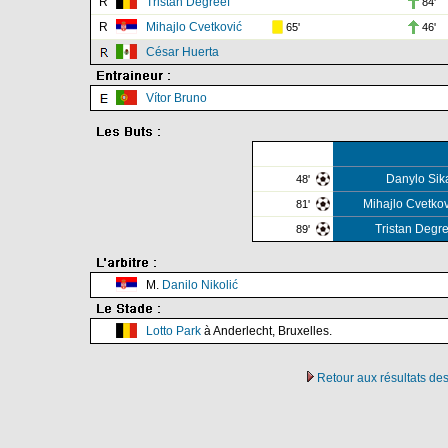
R
Tristan Degreef
84'
R
Mihajlo Cvetković
65'
46'
César Huerta
Vítor Bruno
Danylo Sik
48'
Mihajlo Cvetkov
81'
Tristan Degre
89'
M.
Danilo Nikolić
Lotto Park
à Anderlecht, Bruxelles.
Retour aux résultats d