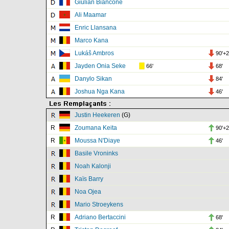
Giulian Biancone
Ali Maamar
Enric Llansana
Marco Kana
Lukáš Ambros
90'+2
Jayden Onia Seke
66'
68'
Danylo Sikan
84'
Joshua Nga Kana
46'
Justin Heekeren
(G)
R
Zoumana Keita
90'+2
R
Moussa N'Diaye
46'
Basile Vroninks
Noah Kalonji
Kaïs Barry
Noa Ojea
Mario Stroeykens
R
Adriano Bertaccini
68'